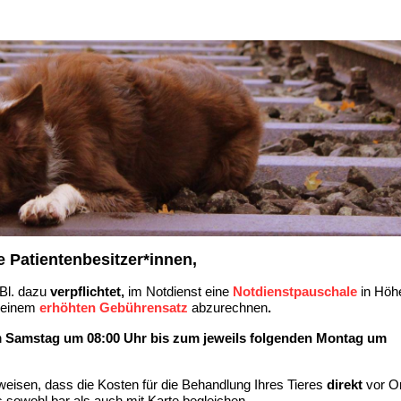
e Patientenbesitzer*innen,
Bl. dazu
verpflichtet,
im Notdienst eine
Notdienstpauschale
in Höh
 einem
erhöhten Gebührensatz
abzurechnen
.
n
Samstag um 0
8:00 Uhr bis zum jeweils folgenden Montag um
weisen, dass die Kosten für die Behandlung Ihres Tieres
direkt
vor Or
 sowohl bar als auch mit Karte begleichen.