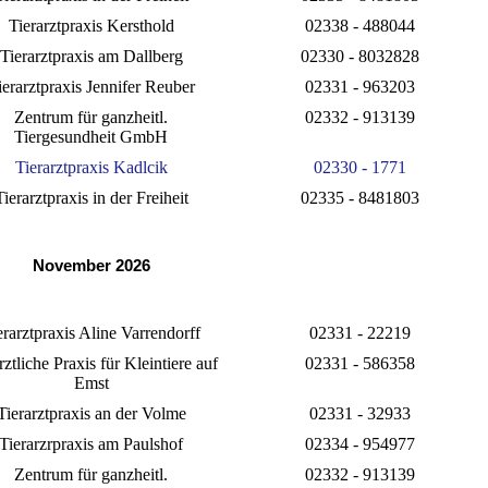
Tierarztpraxis Kersthold
02338 - 488044
Tierarztpraxis am Dallberg
02330 - 8032828
ierarztpraxis Jennifer Reuber
02331 - 963203
Zentrum für ganzheitl.
02332 - 913139
Tiergesundheit GmbH
Tierarztpraxis Kadlcik
02330 - 1771
Tierarztpraxis in der Freiheit
02335 - 8481803
November 2026
erarztpraxis Aline Varrendorff
02331 - 22219
rztliche Praxis für Kleintiere auf
02331 - 586358
Emst
Tierarztpraxis an der Volme
02331 - 32933
Tierarzrpraxis am Paulshof
02334 - 954977
Zentrum für ganzheitl.
02332 - 913139