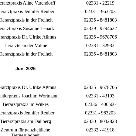
erarztpraxis Aline Varendorff
02331 - 22219
ierarztpraxis Jennifer Reuber
02331 - 963203
Tierarztpraxis in der Freiheit
02335 - 8481803
erarztpraxis Susanne Lenartz
02339 - 9294622
erarztpraxis Dr. Ulrike Aßmus
02335 - 9678706
Tierärzte an der Volme
02331 - 32933
Tierarztpraxis in der Freiheit
02335 - 8481803
Juni 2026
erarztpraxis Dr. Ulrike Aßmus
02335 - 9678706
intierpraxis Joachim Wortmann
02331 - 43103
Tierarztpraxis im Wilkes
02336 - 406566
ierarztpraxis Jennifer Reuber
02331 - 963203
Tierarztpraxis am Dallberg
02330 - 8032828
Zentrum für ganzheitliche
02332 - 41918
Tiergesundheit