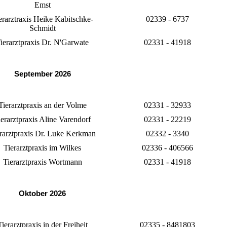
Emst
erarztraxis Heike Kabitschke-
02339 - 6737
Schmidt
ierarztpraxis Dr. N'Garwate
02331 - 41918
September 2026
Tierarztpraxis an der Volme
02331 - 32933
ierarztpraxis Aline Varendorf
02331 - 22219
rarztpraxis Dr. Luke Kerkman
02332 - 3340
Tierarztpraxis im Wilkes
02336 - 406566
Tierarztpraxis Wortmann
02331 - 41918
Oktober 2026
Tierarztpraxis in der Freiheit
02335 - 8481803